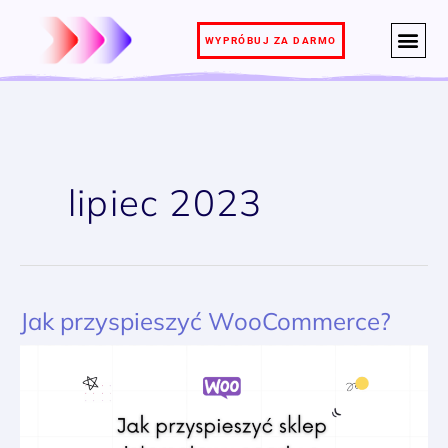
Przejdź
do
WYPRÓBUJ ZA DARMO
treści
lipiec 2023
Jak przyspieszyć WooCommerce?
Jak
przyspieszyć
WooCommerce?