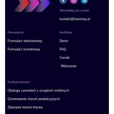
a
n
i
c
s
n
e
t
k
Skontaktuj się z nami
b
a
e
o
g
d
kontakt@fastshop.pl
o
r
i
k
a
n
-
m
f
Formularze
fastShop
Formularz wdrożeniowy
Demo
Formularz kontaktowy
FAQ
Cennik
Wdrożenie
Funkcjonalności
Obsługa zamówień z urządzeń mobilnych
Generowanie zleceń produkcyjnych
Zbieranie historii klienta