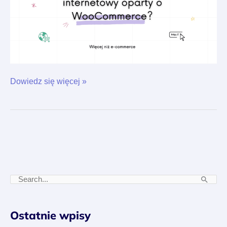
Dowiedz się więcej »
S
z
u
Ostatnie wpisy
k