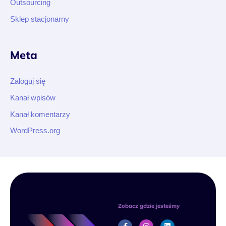
Outsourcing
Sklep stacjonarny
Meta
Zaloguj się
Kanał wpisów
Kanał komentarzy
WordPress.org
Zobacz gdzie jesteśmy
F
I
L