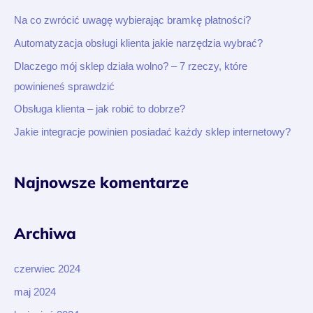
a
Na co zwrócić uwagę wybierając bramkę płatności?
j
Automatyzacja obsługi klienta jakie narzędzia wybrać?
d
Dlaczego mój sklep działa wolno? – 7 rzeczy, które
l
powinieneś sprawdzić
a
Obsługa klienta – jak robić to dobrze?
:
Jakie integracje powinien posiadać każdy sklep internetowy?
Najnowsze komentarze
Archiwa
czerwiec 2024
maj 2024