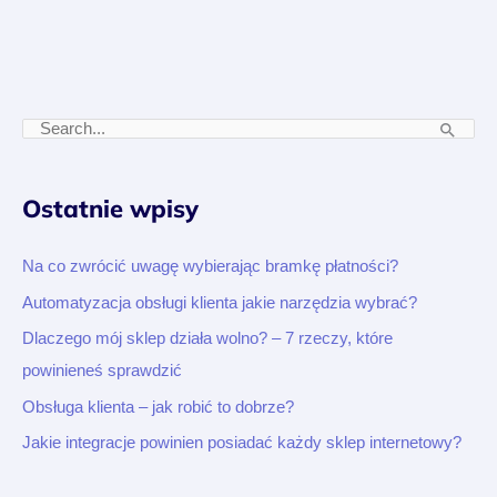
S
z
u
Ostatnie wpisy
k
a
Na co zwrócić uwagę wybierając bramkę płatności?
j
Automatyzacja obsługi klienta jakie narzędzia wybrać?
d
Dlaczego mój sklep działa wolno? – 7 rzeczy, które
l
powinieneś sprawdzić
a
Obsługa klienta – jak robić to dobrze?
:
Jakie integracje powinien posiadać każdy sklep internetowy?