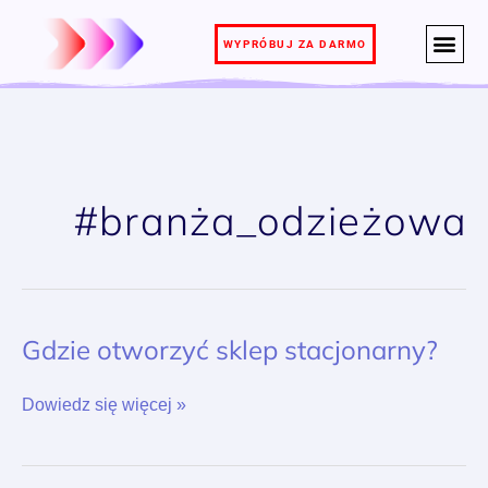
Przejdź
do
WYPRÓBUJ ZA DARMO
treści
#branża_odzieżowa
Gdzie otworzyć sklep stacjonarny?
Gdzie
otworzyć
sklep
Dowiedz się więcej »
stacjonarny?