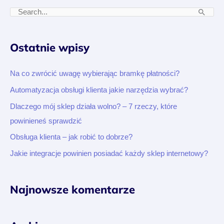
S
z
u
Ostatnie wpisy
k
a
Na co zwrócić uwagę wybierając bramkę płatności?
j
Automatyzacja obsługi klienta jakie narzędzia wybrać?
d
Dlaczego mój sklep działa wolno? – 7 rzeczy, które
l
powinieneś sprawdzić
a
Obsługa klienta – jak robić to dobrze?
:
Jakie integracje powinien posiadać każdy sklep internetowy?
Najnowsze komentarze