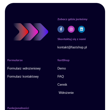
Zobacz gdzie jesteśmy
F
I
L
a
n
i
c
s
n
e
t
k
Skontaktuj się z nami
b
a
e
o
g
d
kontakt@fastshop.pl
o
r
i
k
a
n
-
m
f
Formularze
fastShop
Formularz wdrożeniowy
Demo
Formularz kontaktowy
FAQ
Cennik
Wdrożenie
Funkcjonalności