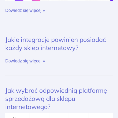
Dowiedz się więcej »
Jakie integracje powinien posiadać
Jakie
integracje
każdy sklep internetowy?
powinien
posiadać
każdy
Dowiedz się więcej »
sklep
internetowy?
Jak wybrać odpowiednią platformę
Jak
wybrać
sprzedażową dla sklepu
odpowiednią
internetowego?
platformę
sprzedażową
dla