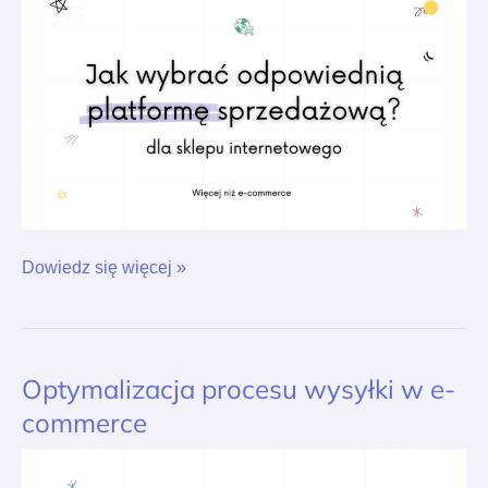
sklepu
internetowego?
Dowiedz się więcej »
Optymalizacja procesu wysyłki w e-
Optymalizacja
procesu
commerce
wysyłki
w
e-