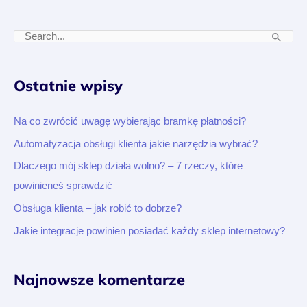
S
z
u
Ostatnie wpisy
k
a
Na co zwrócić uwagę wybierając bramkę płatności?
j
Automatyzacja obsługi klienta jakie narzędzia wybrać?
d
Dlaczego mój sklep działa wolno? – 7 rzeczy, które
l
powinieneś sprawdzić
a
Obsługa klienta – jak robić to dobrze?
:
Jakie integracje powinien posiadać każdy sklep internetowy?
Najnowsze komentarze