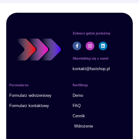
Zobacz gdzie jesteśmy
F
I
L
a
n
i
c
s
n
e
t
k
Skontaktuj się z nami
b
a
e
o
g
d
kontakt@fastshop.pl
o
r
i
k
a
n
-
m
f
Formularze
fastShop
Formularz wdrożeniowy
Demo
Formularz kontaktowy
FAQ
Cennik
Wdrożenie