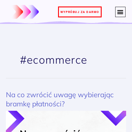
Przejdź
do
WYPRÓBUJ ZA DARMO
treści
#ecommerce
Na co zwrócić uwagę wybierając
Na
co
bramkę płatności?
zwrócić
uwagę
wybierając
bramkę
płatności?