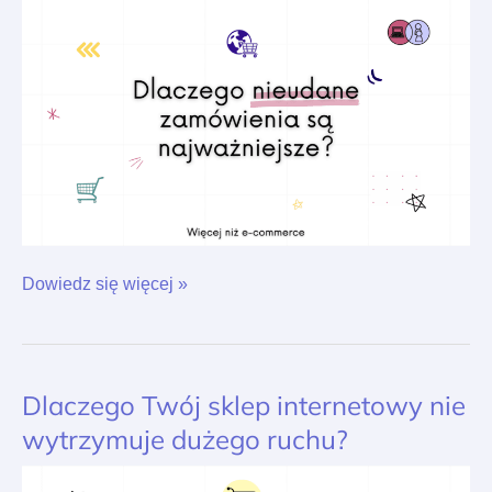
zamówienia
w
sklepie
internetowym?
Dowiedz się więcej »
Dlaczego Twój sklep internetowy nie
Dlaczego
Twój
wytrzymuje dużego ruchu?
sklep
internetowy
nie