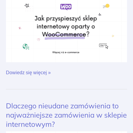
Dowiedz się więcej »
Dlaczego nieudane zamówienia to
Dlaczego
nieudane
najważniejsze zamówienia w sklepie
zamówienia
internetowym?
to
najważniejsze